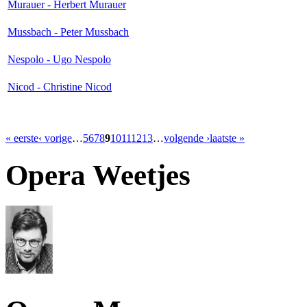
Murauer - Herbert Murauer
Mussbach - Peter Mussbach
Nespolo - Ugo Nespolo
Nicod - Christine Nicod
« eerste
‹ vorige
…
5
6
7
8
9
10
11
12
13
…
volgende ›
laatste »
Opera Weetjes