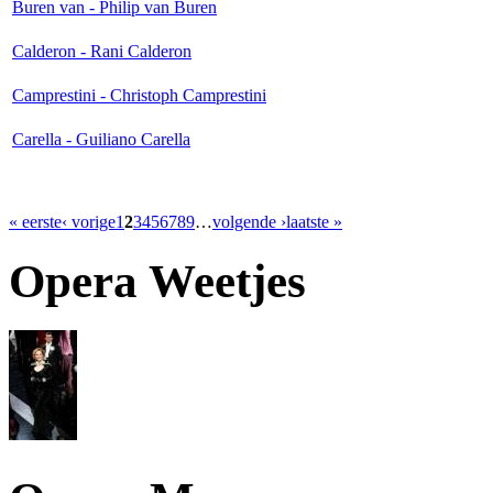
Buren van - Philip van Buren
Calderon - Rani Calderon
Camprestini - Christoph Camprestini
Carella - Guiliano Carella
« eerste
‹ vorige
1
2
3
4
5
6
7
8
9
…
volgende ›
laatste »
Opera Weetjes