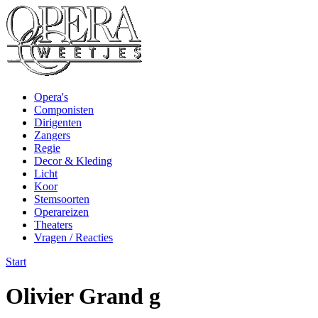
Opera's
Componisten
Dirigenten
Zangers
Regie
Decor & Kleding
Licht
Koor
Stemsoorten
Operareizen
Theaters
Vragen / Reacties
Start
Olivier Grand g