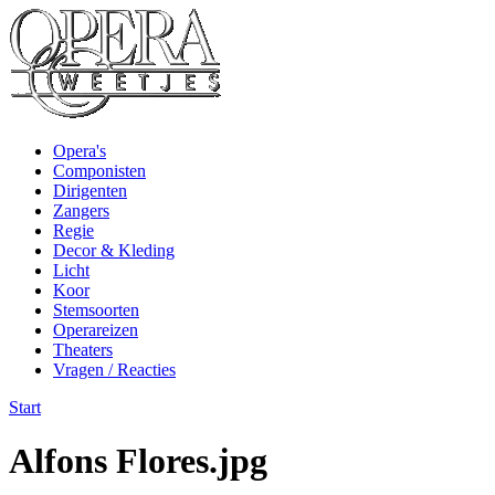
Opera's
Componisten
Dirigenten
Zangers
Regie
Decor & Kleding
Licht
Koor
Stemsoorten
Operareizen
Theaters
Vragen / Reacties
Start
Alfons Flores.jpg