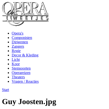
Opera's
Componisten
Dirigenten
Zangers
Regie
Decor & Kleding
Licht
Koor
Stemsoorten
Operareizen
Theaters
Vragen / Reacties
Start
Guy Joosten.jpg