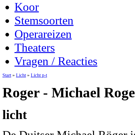
Koor
Stemsoorten
Operareizen
Theaters
Vragen / Reacties
Start
»
Licht
»
Licht p-t
Roger - Michael Roge
licht
De Duitser Michael Röger i