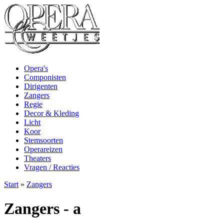
Opera's
Componisten
Dirigenten
Zangers
Regie
Decor & Kleding
Licht
Koor
Stemsoorten
Operareizen
Theaters
Vragen / Reacties
Start
»
Zangers
Zangers - a