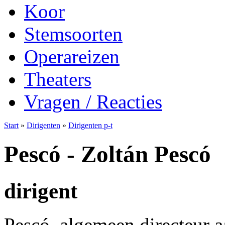
Koor
Stemsoorten
Operareizen
Theaters
Vragen / Reacties
Start
»
Dirigenten
»
Dirigenten p-t
Pescó - Zoltán Pescó
dirigent
Pescó, algemeen directeur a