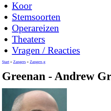
Koor
Stemsoorten
Operareizen
Theaters
Vragen / Reacties
Start
»
Zangers
»
Zangers g
Greenan - Andrew G