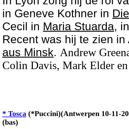
In Lyon zong hij de rol 
in Geneve Kothner in
Die
Cecil in
Maria Stuarda
, 
Recent was hij te zien i
aus Minsk
.
Andrew Greenan
Colin Davis, Mark Elder e
* Tosca
(*Puccini)(Antwerpen 10-11-20
(bas)