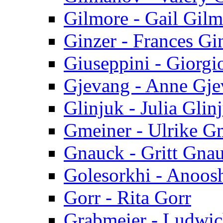
Gilmore - Gail Gilm
Ginzer - Frances Gi
Giuseppini - Giorgi
Gjevang - Anne Gj
Glinjuk - Julia Glin
Gmeiner - Ulrike G
Gnauck - Gritt Gna
Golesorkhi - Anoos
Gorr - Rita Gorr
Grabmeier - Ludwic