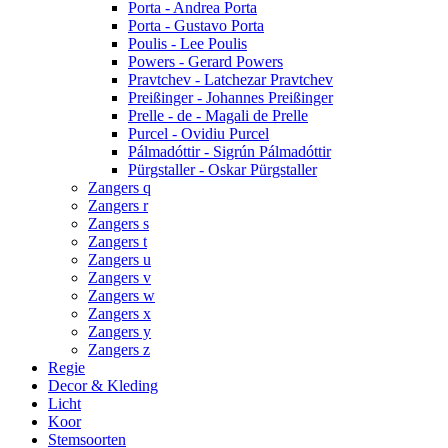
Porta - Andrea Porta
Porta - Gustavo Porta
Poulis - Lee Poulis
Powers - Gerard Powers
Pravtchev - Latchezar Pravtchev
Preißinger - Johannes Preißinger
Prelle - de - Magali de Prelle
Purcel - Ovidiu Purcel
Pálmadóttir - Sigrún Pálmadóttir
Pürgstaller - Oskar Pürgstaller
Zangers q
Zangers r
Zangers s
Zangers t
Zangers u
Zangers v
Zangers w
Zangers x
Zangers y
Zangers z
Regie
Decor & Kleding
Licht
Koor
Stemsoorten