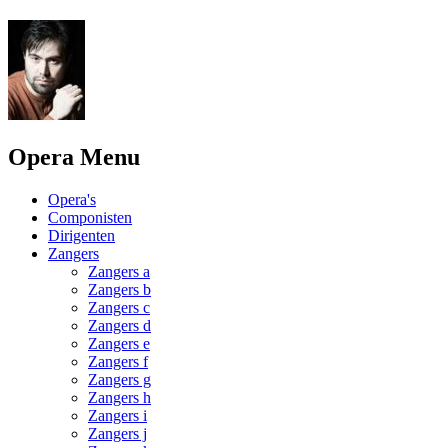
Opera Menu
Opera's
Componisten
Dirigenten
Zangers
Zangers a
Zangers b
Zangers c
Zangers d
Zangers e
Zangers f
Zangers g
Zangers h
Zangers i
Zangers j