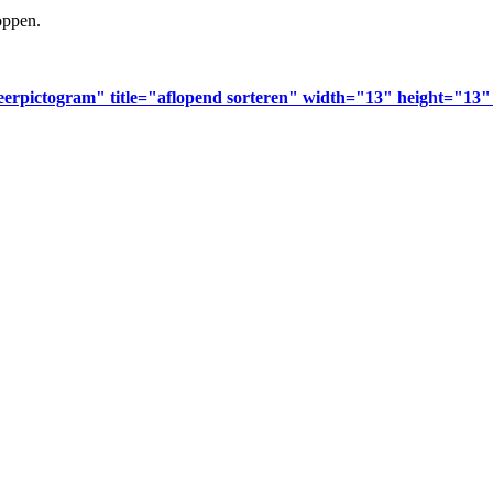
oppen.
erpictogram" title="aflopend sorteren" width="13" height="13"