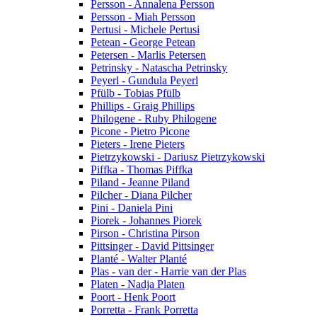
Persson - Annalena Persson
Persson - Miah Persson
Pertusi - Michele Pertusi
Petean - George Petean
Petersen - Marlis Petersen
Petrinsky - Natascha Petrinsky
Peyerl - Gundula Peyerl
Pfülb - Tobias Pfülb
Phillips - Graig Phillips
Philogene - Ruby Philogene
Picone - Pietro Picone
Pieters - Irene Pieters
Pietrzykowski - Dariusz Pietrzykowski
Piffka - Thomas Piffka
Piland - Jeanne Piland
Pilcher - Diana Pilcher
Pini - Daniela Pini
Piorek - Johannes Piorek
Pirson - Christina Pirson
Pittsinger - David Pittsinger
Planté - Walter Planté
Plas - van der - Harrie van der Plas
Platen - Nadja Platen
Poort - Henk Poort
Porretta - Frank Porretta