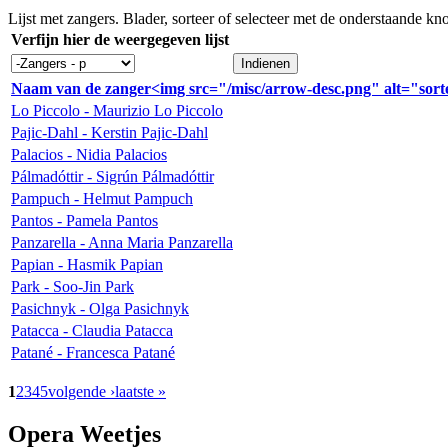
Lijst met zangers. Blader, sorteer of selecteer met de onderstaande kn
Verfijn hier de weergegeven lijst
Naam van de zanger<img src="/misc/arrow-desc.png" alt="sorte
Lo Piccolo - Maurizio Lo Piccolo
Pajic-Dahl - Kerstin Pajic-Dahl
Palacios - Nidia Palacios
Pálmadóttir - Sigrún Pálmadóttir
Pampuch - Helmut Pampuch
Pantos - Pamela Pantos
Panzarella - Anna Maria Panzarella
Papian - Hasmik Papian
Park - Soo-Jin Park
Pasichnyk - Olga Pasichnyk
Patacca - Claudia Patacca
Patané - Francesca Patané
1
2
3
4
5
volgende ›
laatste »
Opera Weetjes