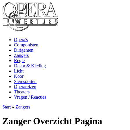
Opera's
Componisten
Dirigenten
Zangers
Regie
Decor & Kleding
Licht
Koor
Stemsoorten
Operareizen
Theaters
Vragen / Reacties
Start
»
Zangers
Zanger Overzicht Pagina