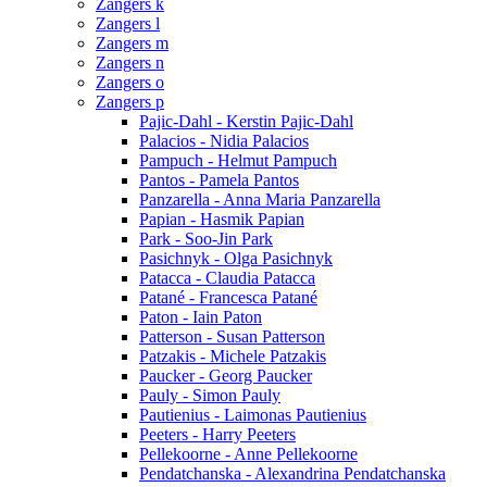
Zangers k
Zangers l
Zangers m
Zangers n
Zangers o
Zangers p
Pajic-Dahl - Kerstin Pajic-Dahl
Palacios - Nidia Palacios
Pampuch - Helmut Pampuch
Pantos - Pamela Pantos
Panzarella - Anna Maria Panzarella
Papian - Hasmik Papian
Park - Soo-Jin Park
Pasichnyk - Olga Pasichnyk
Patacca - Claudia Patacca
Patané - Francesca Patané
Paton - Iain Paton
Patterson - Susan Patterson
Patzakis - Michele Patzakis
Paucker - Georg Paucker
Pauly - Simon Pauly
Pautienius - Laimonas Pautienius
Peeters - Harry Peeters
Pellekoorne - Anne Pellekoorne
Pendatchanska - Alexandrina Pendatchanska