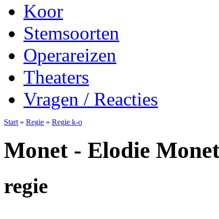
Koor
Stemsoorten
Operareizen
Theaters
Vragen / Reacties
Start
»
Regie
»
Regie k-o
Monet - Elodie Mone
regie