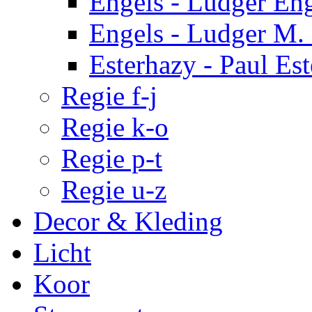
Engels - Ludger En
Engels - Ludger M.
Esterhazy - Paul Es
Regie f-j
Regie k-o
Regie p-t
Regie u-z
Decor & Kleding
Licht
Koor