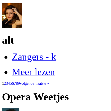
alt
Zangers - k
Meer lezen
1
2
3
4
5
6
7
8
9
volgende ›
laatste »
Opera Weetjes