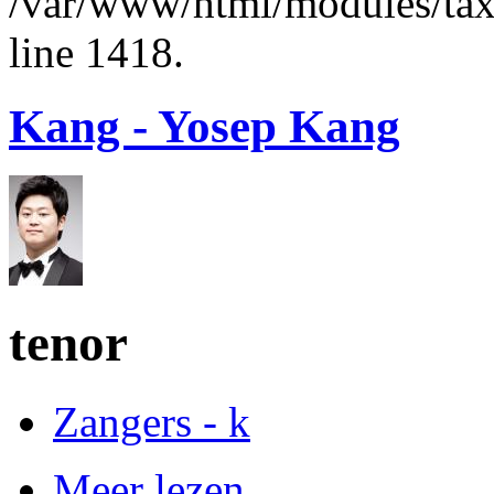
/var/www/html/modules/ta
line 1418.
Kang - Yosep Kang
tenor
Zangers - k
Meer lezen