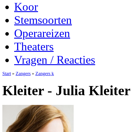
Koor
Stemsoorten
Operareizen
Theaters
Vragen / Reacties
Start
»
Zangers
»
Zangers k
Kleiter - Julia Kleiter