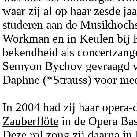
waar zij al op haar zesde ja
studeren aan de Musikhoch
Workman en in Keulen bij K
bekendheid als concertzange
Semyon Bychov gevraagd vo
Daphne (*Strauss) voor me
In 2004 had zij haar opera-
Zauberflöte
in de Opera Basti
Deze rol zong zij daarna in 