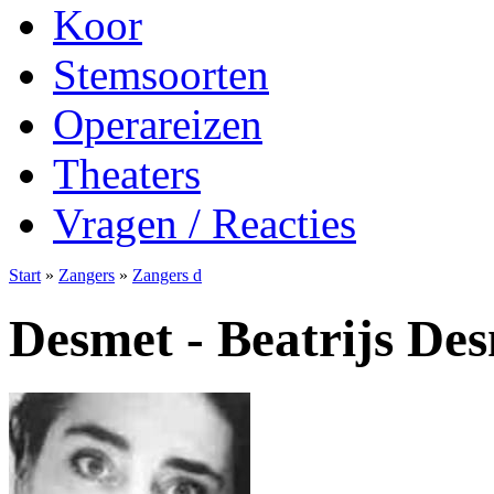
Koor
Stemsoorten
Operareizen
Theaters
Vragen / Reacties
Start
»
Zangers
»
Zangers d
Desmet - Beatrijs De