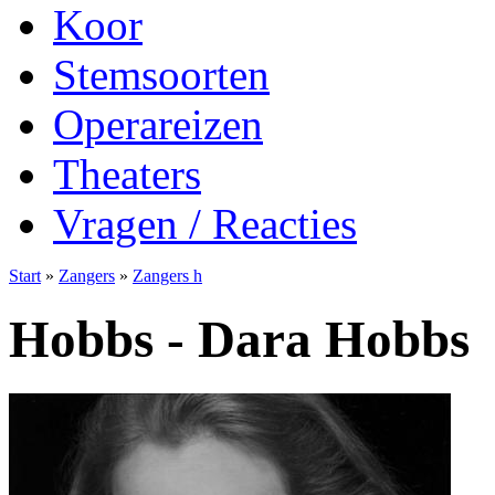
Koor
Stemsoorten
Operareizen
Theaters
Vragen / Reacties
Start
»
Zangers
»
Zangers h
Hobbs - Dara Hobbs