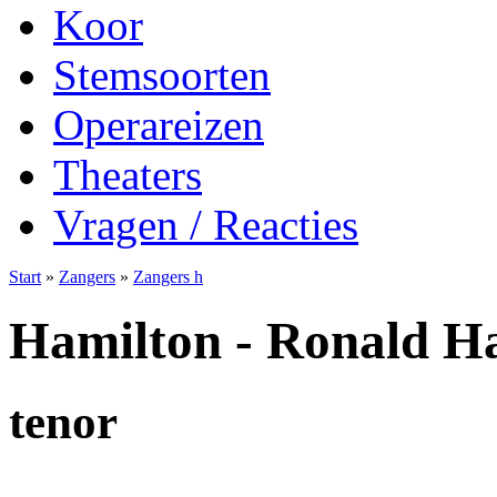
Koor
Stemsoorten
Operareizen
Theaters
Vragen / Reacties
Start
»
Zangers
»
Zangers h
Hamilton - Ronald H
tenor