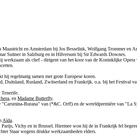
van Maastricht en Amsterdam bij Jos Besselink, Wolfgang Trommer en A
mar Suitner in Salzburg en in Hilversum bij Sir Edwards Downes.
ij werkzaam als chef - dirigent van het koor van de Koninklijke Opera 
certen.
rkt hij regelmatig samen met grote Europese koren.
, Duitsland, Rusland, Zwitserland en Frankrijk. o.a. bij het Festival v
 Tenerife.
chera
, en
Madame Butterfly
.
k de "Carsmina-Burana" van (*&C. Orff) en de wereldpremière van "La
an
Aìda
.
n Parijs, Vichy en in Brussel. Hiermee won hij de in Frankrijk fel begee
ichter Staar wegens drukke werkzaamheden elders.