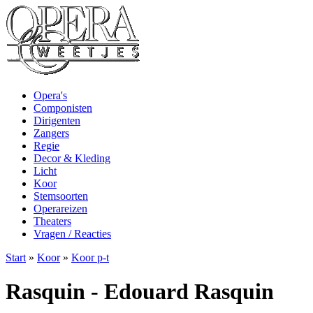
Opera's
Componisten
Dirigenten
Zangers
Regie
Decor & Kleding
Licht
Koor
Stemsoorten
Operareizen
Theaters
Vragen / Reacties
Start
»
Koor
»
Koor p-t
Rasquin - Edouard Rasquin