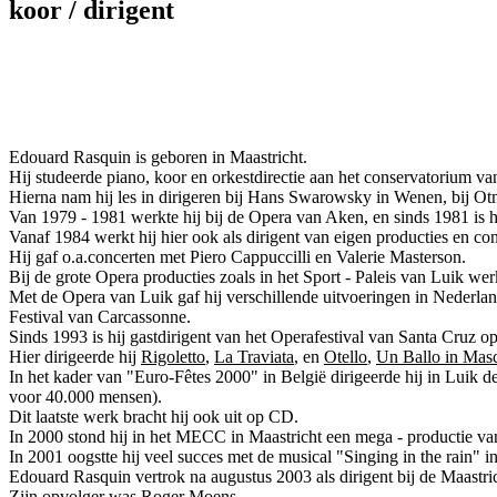
koor / dirigent
Edouard Rasquin is geboren in Maastricht.
Hij studeerde piano, koor en orkestdirectie aan het conservatorium 
Hierna nam hij les in dirigeren bij Hans Swarowsky in Wenen, bij Ot
Van 1979 - 1981 werkte hij bij de Opera van Aken, en sinds 1981 is h
Vanaf 1984 werkt hij hier ook als dirigent van eigen producties en con
Hij gaf o.a.concerten met Piero Cappuccilli en Valerie Masterson.
Bij de grote Opera producties zoals in het Sport - Paleis van Luik we
Met de Opera van Luik gaf hij verschillende uitvoeringen in Nederland
Festival van Carcassonne.
Sinds 1993 is hij gastdirigent van het Operafestival van Santa Cruz op
Hier dirigeerde hij
Rigoletto
,
La Traviata
, en
Otello
,
Un Ballo in Mas
In het kader van "Euro-Fêtes 2000" in België dirigeerde hij in Lui
voor 40.000 mensen).
Dit laatste werk bracht hij ook uit op CD.
In 2000 stond hij in het MECC in Maastricht een mega - productie v
In 2001 oogstte hij veel succes met de musical "Singing in the rain" i
Edouard Rasquin vertrok na augustus 2003 als dirigent bij de Maastr
Zijn opvolger was Roger Moens.