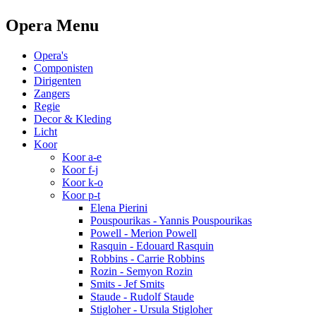
Opera Menu
Opera's
Componisten
Dirigenten
Zangers
Regie
Decor & Kleding
Licht
Koor
Koor a-e
Koor f-j
Koor k-o
Koor p-t
Elena Pierini
Pouspourikas - Yannis Pouspourikas
Powell - Merion Powell
Rasquin - Edouard Rasquin
Robbins - Carrie Robbins
Rozin - Semyon Rozin
Smits - Jef Smits
Staude - Rudolf Staude
Stigloher - Ursula Stigloher