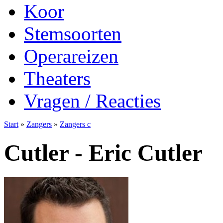
Koor
Stemsoorten
Operareizen
Theaters
Vragen / Reacties
Start
»
Zangers
»
Zangers c
Cutler - Eric Cutler