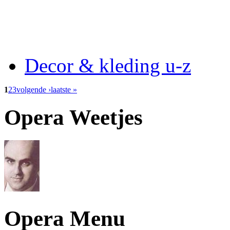
Decor & kleding u-z
1
2
3
volgende ›
laatste »
Opera Weetjes
Opera Menu