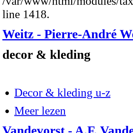
/var/www/html/modules/ta
line 1418.
Weitz - Pierre-André W
decor & kleding
Decor & kleding u-z
Meer lezen
Vandevorst - A.F. Vand