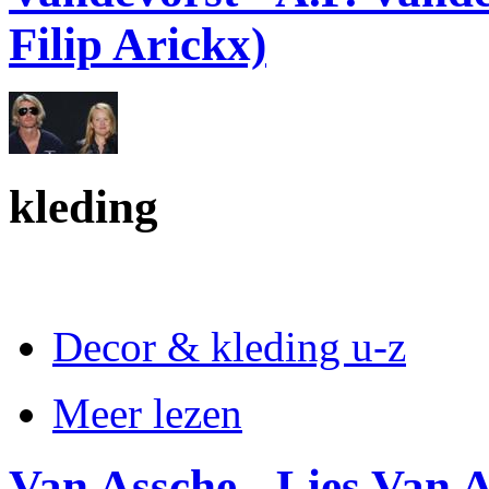
Filip Arickx)
kleding
Decor & kleding u-z
Meer lezen
Van Assche - Lies Van 