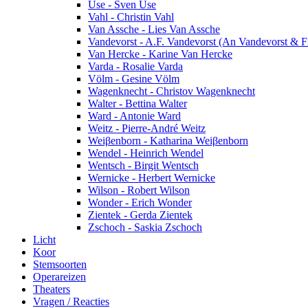
Use - Sven Use
Vahl - Christin Vahl
Van Assche - Lies Van Assche
Vandevorst - A.F. Vandevorst (An Vandevorst & Fi
Van Hercke - Karine Van Hercke
Varda - Rosalie Varda
Völm - Gesine Völm
Wagenknecht - Christov Wagenknecht
Walter - Bettina Walter
Ward - Antonie Ward
Weitz - Pierre-André Weitz
Weiβenborn - Katharina Weiβenborn
Wendel - Heinrich Wendel
Wentsch - Birgit Wentsch
Wernicke - Herbert Wernicke
Wilson - Robert Wilson
Wonder - Erich Wonder
Zientek - Gerda Zientek
Zschoch - Saskia Zschoch
Licht
Koor
Stemsoorten
Operareizen
Theaters
Vragen / Reacties