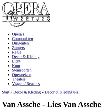
Opera's
Componisten
Dirigenten
Zangers
Regie
Decor & Kleding
Licht
Koor
Stemsoorten
Operareizen
Theaters
Vragen / Reacties
Start
»
Decor & Kleding
»
Decor & Kleding u-z
Van Assche - Lies Van Assche