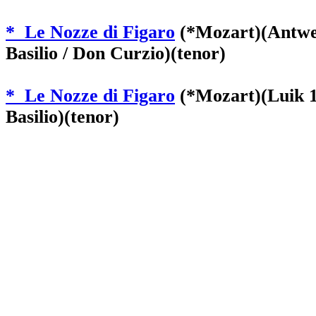
* Le Nozze di Figaro
(*Mozart)(Antwe
Basilio / Don Curzio)(tenor)
* Le Nozze di Figaro
(*Mozart)(Luik 1
Basilio)(tenor)