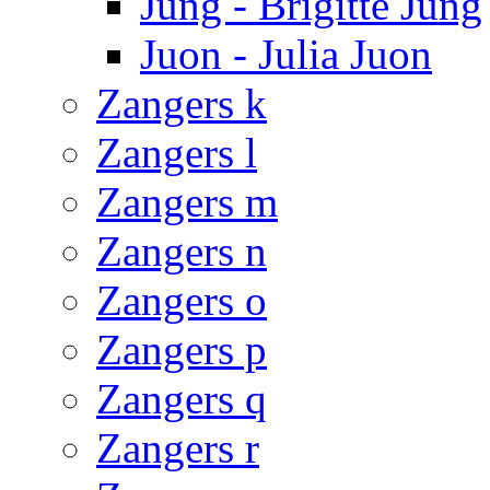
Jung - Brigitte Jung
Juon - Julia Juon
Zangers k
Zangers l
Zangers m
Zangers n
Zangers o
Zangers p
Zangers q
Zangers r