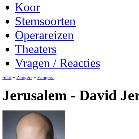
Koor
Stemsoorten
Operareizen
Theaters
Vragen / Reacties
Start
»
Zangers
»
Zangers j
Jerusalem - David Je