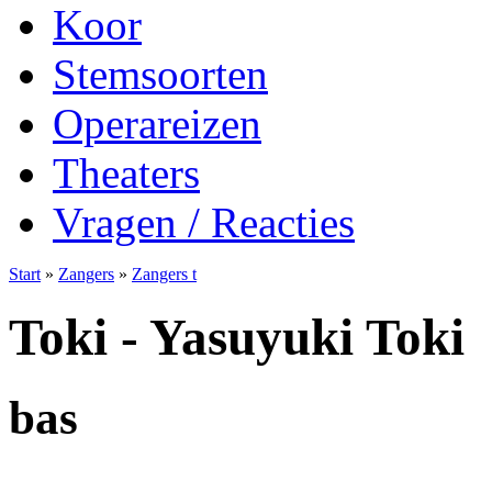
Koor
Stemsoorten
Operareizen
Theaters
Vragen / Reacties
Start
»
Zangers
»
Zangers t
Toki - Yasuyuki Toki
bas