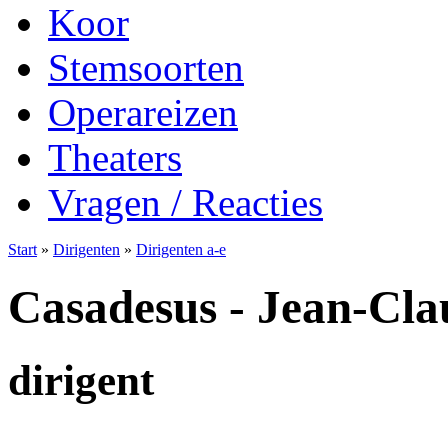
Koor
Stemsoorten
Operareizen
Theaters
Vragen / Reacties
Start
»
Dirigenten
»
Dirigenten a-e
Casadesus - Jean-Cla
dirigent