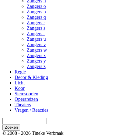
Zangers n
Zangers o
Zangers p
Zangers q
Zangers r
Zangers s
Zangers t
Zangers u
Zangers v
Zangers w
Zangers x
Zangers y
Zangers z
Regie
Decor & Kleding
Licht
Koor
Stemsoorten
Operareizen
Theaters
Vragen / Reacties
© 2008 - 2026 Tineke Verbraak