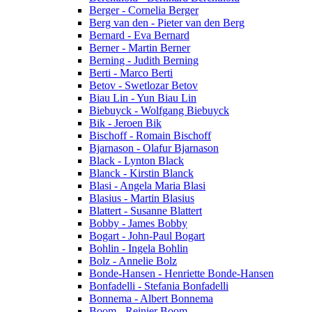
Berger - Cornelia Berger
Berg van den - Pieter van den Berg
Bernard - Eva Bernard
Berner - Martin Berner
Berning - Judith Berning
Berti - Marco Berti
Betov - Swetlozar Betov
Biau Lin - Yun Biau Lin
Biebuyck - Wolfgang Biebuyck
Bik - Jeroen Bik
Bischoff - Romain Bischoff
Bjarnason - Olafur Bjarnason
Black - Lynton Black
Blanck - Kirstin Blanck
Blasi - Angela Maria Blasi
Blasius - Martin Blasius
Blattert - Susanne Blattert
Bobby - James Bobby
Bogart - John-Paul Bogart
Bohlin - Ingela Bohlin
Bolz - Annelie Bolz
Bonde-Hansen - Henriette Bonde-Hansen
Bonfadelli - Stefania Bonfadelli
Bonnema - Albert Bonnema
Boom - Reinier Boom