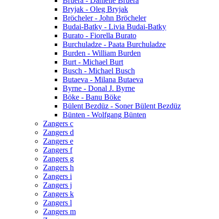
Bruera - Danielle Bruera
Bryjak - Oleg Bryjak
Bröcheler - John Bröcheler
Budai-Batky - Livia Budai-Batky
Burato - Fiorella Burato
Burchuladze - Paata Burchuladze
Burden - William Burden
Burt - Michael Burt
Busch - Michael Busch
Butaeva - Milana Butaeva
Byrne - Donal J. Byrne
Böke - Banu Böke
Bülent Bezdüz - Soner Bülent Bezdüz
Bünten - Wolfgang Bünten
Zangers c
Zangers d
Zangers e
Zangers f
Zangers g
Zangers h
Zangers i
Zangers j
Zangers k
Zangers l
Zangers m