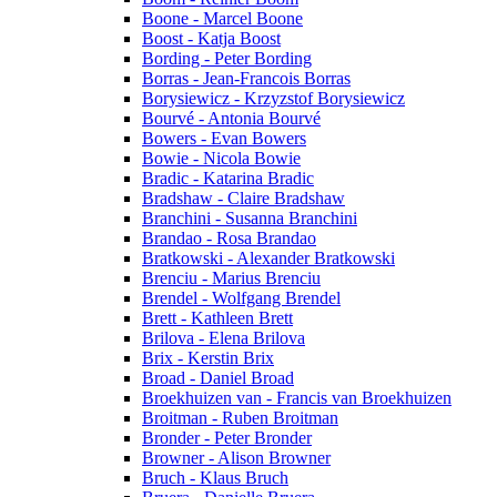
Boone - Marcel Boone
Boost - Katja Boost
Bording - Peter Bording
Borras - Jean-Francois Borras
Borysiewicz - Krzyzstof Borysiewicz
Bourvé - Antonia Bourvé
Bowers - Evan Bowers
Bowie - Nicola Bowie
Bradic - Katarina Bradic
Bradshaw - Claire Bradshaw
Branchini - Susanna Branchini
Brandao - Rosa Brandao
Bratkowski - Alexander Bratkowski
Brenciu - Marius Brenciu
Brendel - Wolfgang Brendel
Brett - Kathleen Brett
Brilova - Elena Brilova
Brix - Kerstin Brix
Broad - Daniel Broad
Broekhuizen van - Francis van Broekhuizen
Broitman - Ruben Broitman
Bronder - Peter Bronder
Browner - Alison Browner
Bruch - Klaus Bruch