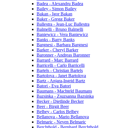
Badea - Alexandru Badea
Bailey - Simon Bailey
Bakan - Igor Bakan
Baker - Gregg Baker
Ballestra - Jean-Luc Ballestra
Balmelli - Bruno Balmelli
Baniewicz - Vera Baniewicz
Banks - Barry Banks
Bargnesi - Barbara Bargnesi
Barker - Cheryl Barker
Baronner - Andreas Baronner
Barrard - Marc Barrard
Barricelli - Carlo Barricelli
Bartels - Christian Bartels
Bartolova - Janet Bartolova
Bartz - Anjara-Ingrid Bartz
Batori - Eva Batori
Baumans - Machteld Baumans
Bazsinka - Zsuzsanna Bazsinka
Becker - Dietlinde Becker
Beer - Birgit Beer
Belbey - Carlos Belbey
Bellanova - Mario Bellanova
Belmaric - Neven Belmaric
Berchthold - Bernhard Berchthold