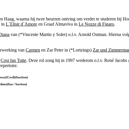
n Haag, waarna hij twee beurzen ontving om verder te studeren bij Ho
e in
L`Elisir d`Amore
en Graaf Almaviva in
Le Nozze di Figaro
.
Diana
van (*Vincente Martin y Soler) o.l.v. Arnold Ostman. Hierna vo
 bewerking van
Carmen
en Zar Peter in (*Lortzings)
Zar und Zimmerma
)
Cosi fan Tutte
. Deze rol zong hij in 1997 wederom o.l.v. René Jacobs 
repertoire.
era)(Cecil)(bariton)
lmo)(bas / bariton)