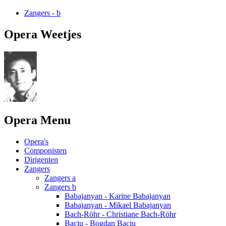
Zangers - b
Opera Weetjes
Opera Menu
Opera's
Componisten
Dirigenten
Zangers
Zangers a
Zangers b
Babajanyan - Karine Babajanyan
Babajanyan - Mikael Babajanyan
Bach-Röhr - Christiane Bach-Röhr
Baciu - Bogdan Baciu