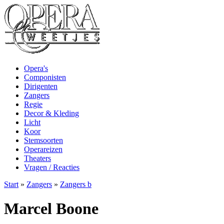
Opera's
Componisten
Dirigenten
Zangers
Regie
Decor & Kleding
Licht
Koor
Stemsoorten
Operareizen
Theaters
Vragen / Reacties
Start
»
Zangers
»
Zangers b
Marcel Boone