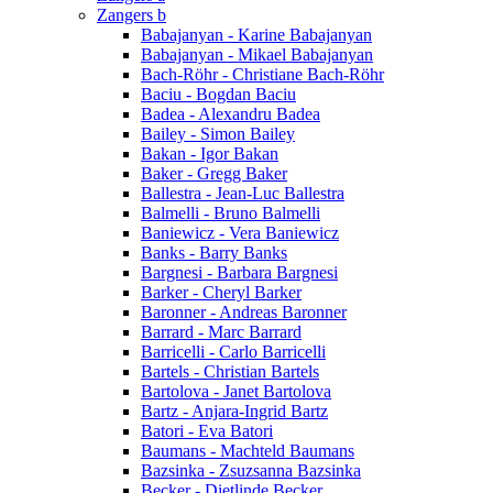
Zangers b
Babajanyan - Karine Babajanyan
Babajanyan - Mikael Babajanyan
Bach-Röhr - Christiane Bach-Röhr
Baciu - Bogdan Baciu
Badea - Alexandru Badea
Bailey - Simon Bailey
Bakan - Igor Bakan
Baker - Gregg Baker
Ballestra - Jean-Luc Ballestra
Balmelli - Bruno Balmelli
Baniewicz - Vera Baniewicz
Banks - Barry Banks
Bargnesi - Barbara Bargnesi
Barker - Cheryl Barker
Baronner - Andreas Baronner
Barrard - Marc Barrard
Barricelli - Carlo Barricelli
Bartels - Christian Bartels
Bartolova - Janet Bartolova
Bartz - Anjara-Ingrid Bartz
Batori - Eva Batori
Baumans - Machteld Baumans
Bazsinka - Zsuzsanna Bazsinka
Becker - Dietlinde Becker