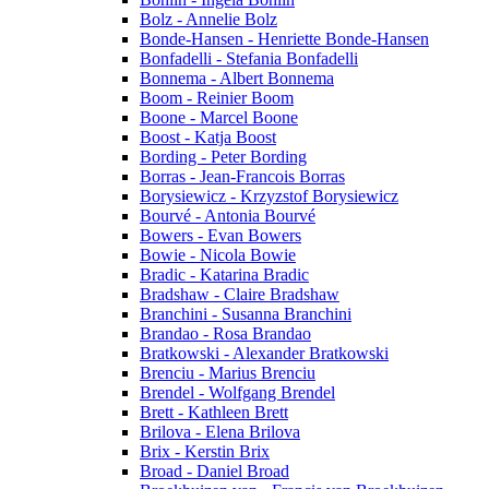
Bolz - Annelie Bolz
Bonde-Hansen - Henriette Bonde-Hansen
Bonfadelli - Stefania Bonfadelli
Bonnema - Albert Bonnema
Boom - Reinier Boom
Boone - Marcel Boone
Boost - Katja Boost
Bording - Peter Bording
Borras - Jean-Francois Borras
Borysiewicz - Krzyzstof Borysiewicz
Bourvé - Antonia Bourvé
Bowers - Evan Bowers
Bowie - Nicola Bowie
Bradic - Katarina Bradic
Bradshaw - Claire Bradshaw
Branchini - Susanna Branchini
Brandao - Rosa Brandao
Bratkowski - Alexander Bratkowski
Brenciu - Marius Brenciu
Brendel - Wolfgang Brendel
Brett - Kathleen Brett
Brilova - Elena Brilova
Brix - Kerstin Brix
Broad - Daniel Broad