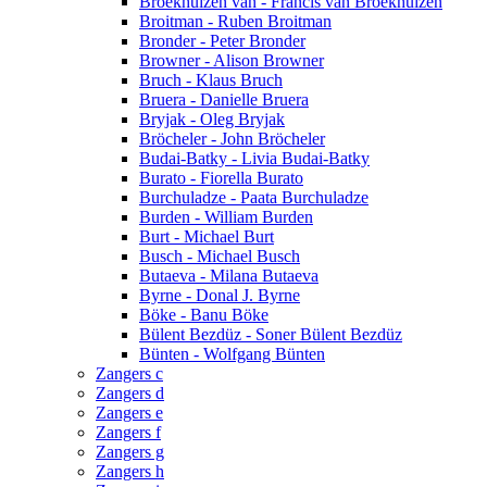
Broekhuizen van - Francis van Broekhuizen
Broitman - Ruben Broitman
Bronder - Peter Bronder
Browner - Alison Browner
Bruch - Klaus Bruch
Bruera - Danielle Bruera
Bryjak - Oleg Bryjak
Bröcheler - John Bröcheler
Budai-Batky - Livia Budai-Batky
Burato - Fiorella Burato
Burchuladze - Paata Burchuladze
Burden - William Burden
Burt - Michael Burt
Busch - Michael Busch
Butaeva - Milana Butaeva
Byrne - Donal J. Byrne
Böke - Banu Böke
Bülent Bezdüz - Soner Bülent Bezdüz
Bünten - Wolfgang Bünten
Zangers c
Zangers d
Zangers e
Zangers f
Zangers g
Zangers h