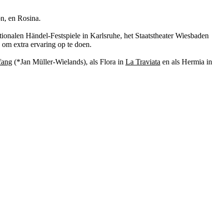
on, en Rosina.
ionalen Händel-Festspiele in Karlsruhe, het Staatstheater Wiesbaden
om extra ervaring op te doen.
fang
(*Jan Müller-Wielands), als Flora in
L
a Traviata
en als Hermia in