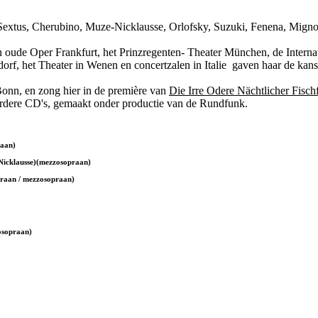
l, Sextus, Cherubino, Muze-Nicklausse, Orlofsky, Suzuki, Fenena, Mign
 oude Oper Frankfurt, het Prinzregenten- Theater München, de Internat
, het Theater in Wenen en concertzalen in Italie gaven haar de kans 
Bonn, en zong hier in de première van
Die Irre Odere Nächtlicher Fisch
eerdere CD's, gemaakt onder productie van de Rundfunk.
praan)
 Nicklausse)(mezzosopraan)
praan / mezzosopraan)
osopraan)