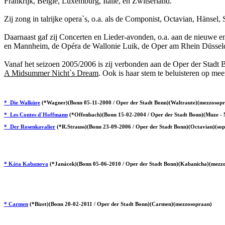
Frankrijk, België, Luxemburg, Italië, en Zwitserland.
Zij zong in talrijke opera`s, o.a. als de Componist, Octavian, Hänse
Daarnaast gaf zij Concerten en Lieder-avonden, o.a. aan de nieuwe en
en Mannheim, de Opéra de Wallonie Luik, de Oper am Rhein Düsseldorf
Vanaf het seizoen 2005/2006 is zij verbonden aan de Oper der Stadt 
A M
idsummer Nicht`s Dream
. Ook is haar stem te beluisteren op m
* Die Walküre
(*Wagner)(Bonn 05-11-2000 / Oper der Stadt Bonn)(Waltraute)(mezzoso
* Les Contes d`Hoffmann
(*Offenbach)(Bonn 15-02-2004 / Oper der Stadt Bonn)(Muze -
* Der Rosenkavalier
(*R.Strauss)(Bonn 23-09-2006 / Oper der Stadt Bonn)(Octavian)(so
* Káta Kabanova
(*Janácek)(Bonn 05-06-2010 / Oper der Stadt Bonn)(Kabanicha)(mezz
* Carmen
(*Bizet)(Bonn 20-02-2011 / Oper der Stadt Bonn)(Carmen)(mezzosopraan)