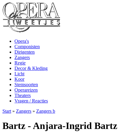
Opera's
Componisten
Dirigenten
Zangers
Regie
Decor & Kleding
Licht
Koor
Stemsoorten
Operareizen
Theaters
Vragen / Reacties
Start
»
Zangers
»
Zangers b
Bartz - Anjara-Ingrid Bartz