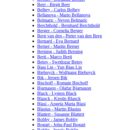
Beer - Birgit Beer
Belbey - Carlos Belbey
Bellanova - Mario Bellanova
Belmaric - Neven Belmaric
Berchthold - Bernhard Berchthold
Berger - Cornelia Berger
Berg van den - Pieter van den Berg
Bernard - Eva Bernard
Berner - Martin Berner
Berning - Judith Berning
Berti - Marco Berti
Betov - Swetlozar Betov
Biau Lin - Yun Biau Lin
Biebuyck - Wolfgang Biebuyck
Bik - Jeroen Bik
Bischoff - Romain Bischoff
Bjarnason - Olafur Bjarnason
Black - Lynton Black
Blanck - Kirstin Blanck
Blasi - Angela Maria Blasi
Blasius - Martin Blasius
Blattert - Susanne Blattert
Bobby - James Bobby
Bogart - John-Paul Bogart
Bohlin - Ingela Bohlin