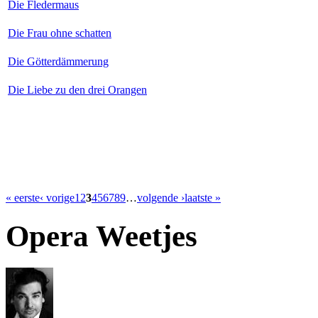
Die Fledermaus
Die Frau ohne schatten
Die Götterdämmerung
Die Liebe zu den drei Orangen
« eerste
‹ vorige
1
2
3
4
5
6
7
8
9
…
volgende ›
laatste »
Opera Weetjes