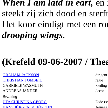
When I am laid in eart,
en 
steekt zij zich dood en sterft
Het koor eindigt met een r
drooping wings
.
(Krefeld 09-06-2007 / The
GRAHAM JACKSON
dirigent
CHRISTIAN TOMBEIL
regie
GABRIELE WASMUTH
kleding
ANDREAS JANDER
decor
Bezetting
UTA CHRISTINA GEORG
Dido (s
HANS JÜRGEN SCHŐPFLIN
Aeneas 