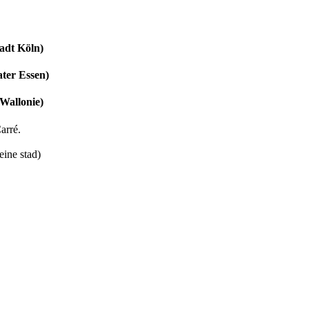
adt Köln)
ater Essen)
 Wallonie)
arré.
eine stad)