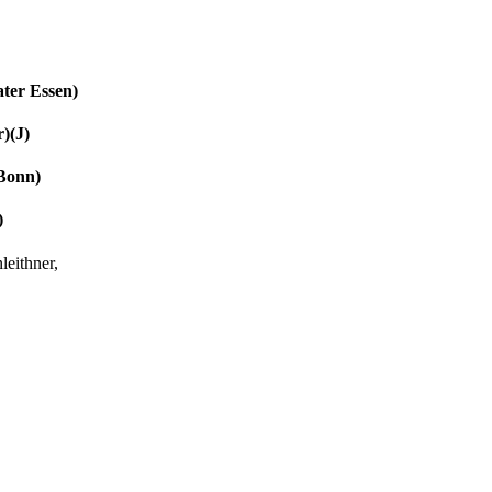
ater Essen)
)(J)
 Bonn)
)
nleithner,