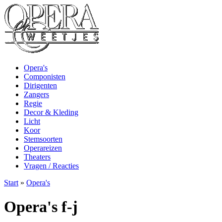
Opera's
Componisten
Dirigenten
Zangers
Regie
Decor & Kleding
Licht
Koor
Stemsoorten
Operareizen
Theaters
Vragen / Reacties
Start
»
Opera's
Opera's f-j