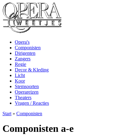
Opera's
Componisten
Dirigenten
Zangers
Regie
Decor & Kleding
Licht
Koor
Stemsoorten
Operareizen
Theaters
Vragen / Reacties
Start
»
Componisten
Componisten a-e