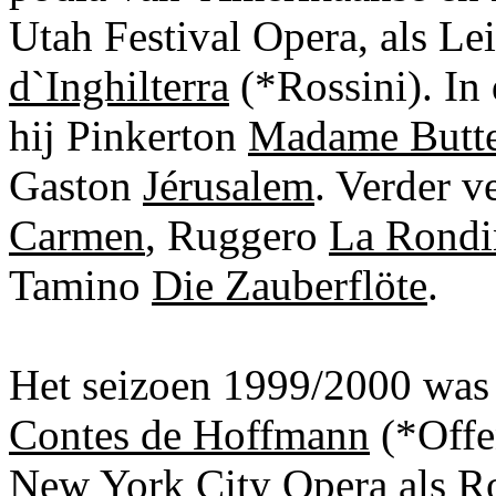
Utah Festival Opera, als Lei
d`Inghilterra
(*Rossini). I
hij Pinkerton
Madame Butte
Gaston
Jérusalem
. Verder v
Carmen
, Ruggero
La Rondi
Tamino
Die Zauberflöte
.
Het seizoen 1999/2000 was h
Contes de Hoffmann
(*Offen
New York City Opera als R