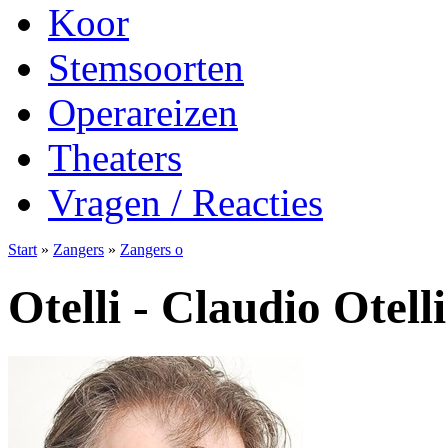
Koor
Stemsoorten
Operareizen
Theaters
Vragen / Reacties
Start
»
Zangers
»
Zangers o
Otelli - Claudio Otelli