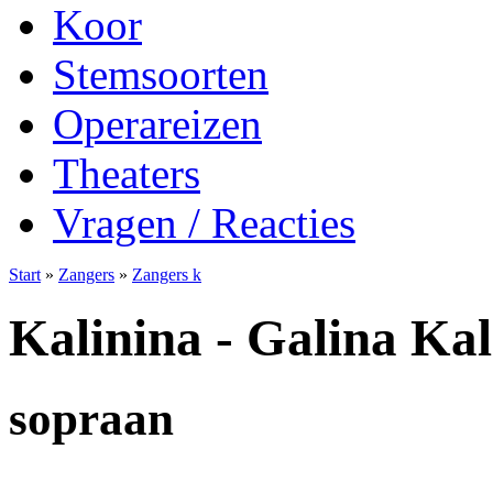
Koor
Stemsoorten
Operareizen
Theaters
Vragen / Reacties
Start
»
Zangers
»
Zangers k
Kalinina - Galina Kal
sopraan