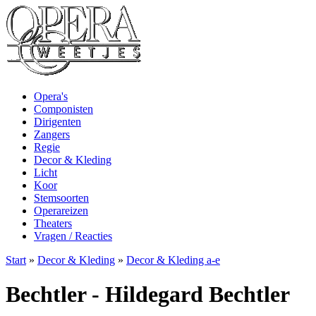
Opera's
Componisten
Dirigenten
Zangers
Regie
Decor & Kleding
Licht
Koor
Stemsoorten
Operareizen
Theaters
Vragen / Reacties
Start
»
Decor & Kleding
»
Decor & Kleding a-e
Bechtler - Hildegard Bechtler