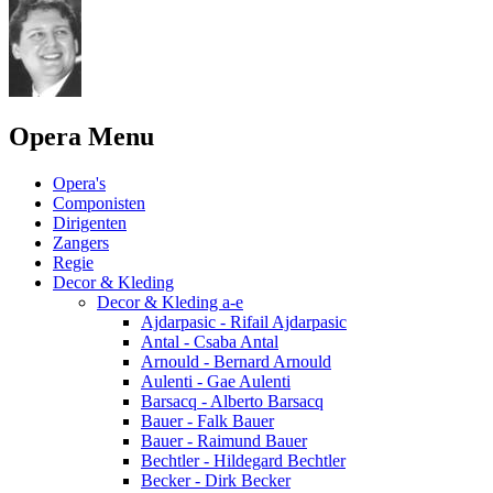
Opera Menu
Opera's
Componisten
Dirigenten
Zangers
Regie
Decor & Kleding
Decor & Kleding a-e
Ajdarpasic - Rifail Ajdarpasic
Antal - Csaba Antal
Arnould - Bernard Arnould
Aulenti - Gae Aulenti
Barsacq - Alberto Barsacq
Bauer - Falk Bauer
Bauer - Raimund Bauer
Bechtler - Hildegard Bechtler
Becker - Dirk Becker