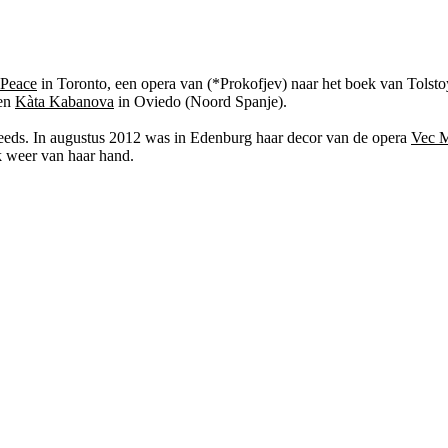
 Peace
in Toronto, een opera van (*Prokofjev) naar het boek van Tolst
 en
Kàta Kabanova
in Oviedo (Noord Spanje).
eeds. In augustus 2012 was in Edenburg haar decor van de opera
Vec 
 weer van haar hand.