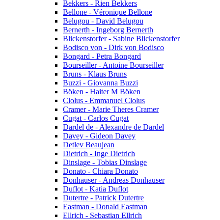
Bekkers - Rien Bekkers
Bellone - Véronique Bellone
Belugou - David Belugou
Bernerth - Ingeborg Bernerth
Blickenstorfer - Sabine Blickenstorfer
Bodisco von - Dirk von Bodisco
Bongard - Petra Bongard
Bourseiller - Antoine Bourseiller
Bruns - Klaus Bruns
Buzzi - Giovanna Buzzi
Böken - Haiter M Böken
Clolus - Emmanuel Clolus
Cramer - Marie Theres Cramer
Cugat - Carlos Cugat
Dardel de - Alexandre de Dardel
Davey - Gideon Davey
Detlev Beaujean
Dietrich - Inge Dietrich
Dinslage - Tobias Dinslage
Donato - Chiara Donato
Donhauser - Andreas Donhauser
Duflot - Katia Duflot
Dutertre - Patrick Dutertre
Eastman - Donald Eastman
Ellrich - Sebastian Ellrich