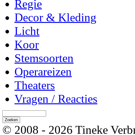
Regie
Decor & Kleding
Licht
Koor
Stemsoorten
Operareizen
Theaters
Vragen / Reacties
© 2008 - 2026 Tineke Verb