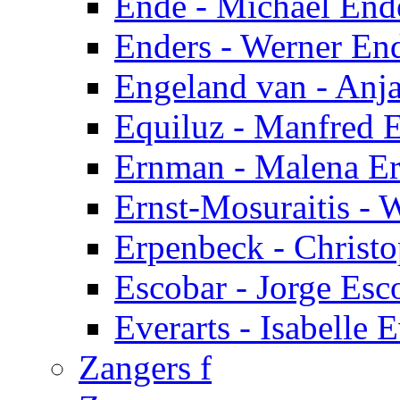
Ende - Michael End
Enders - Werner En
Engeland van - Anj
Equiluz - Manfred 
Ernman - Malena E
Ernst-Mosuraitis - W
Erpenbeck - Christ
Escobar - Jorge Esc
Everarts - Isabelle 
Zangers f