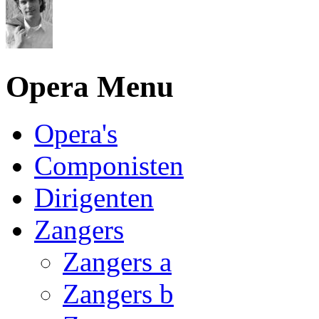
Opera Menu
Opera's
Componisten
Dirigenten
Zangers
Zangers a
Zangers b