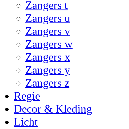
Zangers t
Zangers u
Zangers v
Zangers w
Zangers x
Zangers y
Zangers z
Regie
Decor & Kleding
Licht