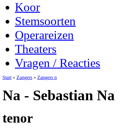
Koor
Stemsoorten
Operareizen
Theaters
Vragen / Reacties
Start
»
Zangers
»
Zangers n
Na - Sebastian Na
tenor