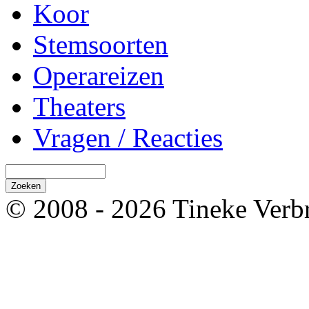
Koor
Stemsoorten
Operareizen
Theaters
Vragen / Reacties
© 2008 - 2026 Tineke Verb