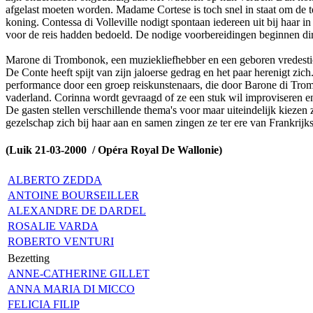
afgelast moeten worden. Madame Cortese is toch snel in staat om de tel
koning. Contessa di Volleville nodigt spontaan iedereen uit bij haar in
voor de reis hadden bedoeld. De nodige voorbereidingen beginnen dir
Marone di Trombonok, een muziekliefhebber en een geboren vredestich
De Conte heeft spijt van zijn jaloerse gedrag en het paar herenigt zi
performance door een groep reiskunstenaars, die door Barone di Trombo
vaderland. Corinna wordt gevraagd of ze een stuk wil improviseren en
De gasten stellen verschillende thema's voor maar uiteindelijk kiezen
gezelschap zich bij haar aan en samen zingen ze ter ere van Frankrij
(Luik 21-03-2000 / Opéra Royal De Wallonie)
ALBERTO ZEDDA
ANTOINE BOURSEILLER
ALEXANDRE DE DARDEL
ROSALIE VARDA
ROBERTO VENTURI
Bezetting
ANNE-CATHERINE GILLET
ANNA MARIA DI MICCO
FELICIA FILIP