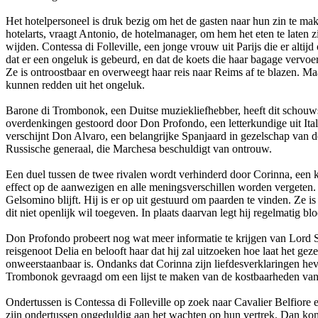
Het hotelpersoneel is druk bezig om het de gasten naar hun zin te m
hotelarts, vraagt Antonio, de hotelmanager, om hem het eten te laten z
wijden. Contessa di Folleville, een jonge vrouw uit Parijs die er alt
dat er een ongeluk is gebeurd, en dat de koets die haar bagage vervoe
Ze is ontroostbaar en overweegt haar reis naar Reims af te blazen. Ma
kunnen redden uit het ongeluk.
Barone di Trombonok, een Duitse muziekliefhebber, heeft dit schouwsp
overdenkingen gestoord door Don Profondo, een letterkundige uit Ital
verschijnt Don Alvaro, een belangrijke Spanjaard in gezelschap van d
Russische generaal, die Marchesa beschuldigt van ontrouw.
Een duel tussen de twee rivalen wordt verhinderd door Corinna, een 
effect op de aanwezigen en alle meningsverschillen worden vergeten.
Gelsomino blijft. Hij is er op uit gestuurd om paarden te vinden. Ze 
dit niet openlijk wil toegeven. In plaats daarvan legt hij regelmatig 
Don Profondo probeert nog wat meer informatie te krijgen van Lord 
reisgenoot Delia en belooft haar dat hij zal uitzoeken hoe laat het ge
onweerstaanbaar is. Ondanks dat Corinna zijn liefdesverklaringen hevig
Trombonok gevraagd om een lijst te maken van de kostbaarheden van de 
Ondertussen is Contessa di Folleville op zoek naar Cavalier Belfiore
zijn ondertussen ongeduldig aan het wachten op hun vertrek. Dan kond