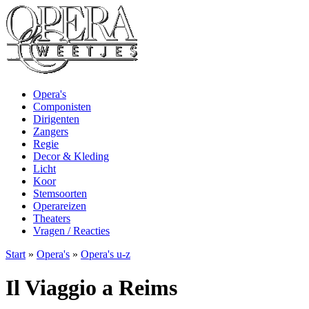
Opera's
Componisten
Dirigenten
Zangers
Regie
Decor & Kleding
Licht
Koor
Stemsoorten
Operareizen
Theaters
Vragen / Reacties
Start
»
Opera's
»
Opera's u-z
Il Viaggio a Reims