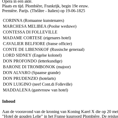
Opera in een akte.
Plaats en tijd. Plombière, Frankrijk, begin 19e eeuw.
Première. Parijs. (Théâtre - Italien) op 19-06-1825
CORINNA (Romaanse kunstenares)
MARCHESA MELIBEA (Poolse weduwe)
CONTESSA DI FOLLEVILLE
MADAME CORTESE (eigenares hotel)
CAVALIER BELFIORE (franse officier)
CONTE DE LIBENSKOF (Russische generaal)
LORD SIDNEY (Engelse kolonel)
DON PROFONDO (letterkundige)
BARONE DI TROMBONOK (majoor)
DON ALVARO (Spaanse grande)
DON PRUDENZIO (hotelarts)
DON LUIGINO (neef Cont.di Folleville)
MADDALENA (gastvrouw van hotel)
Inhoud
Aan de vooravond van de kroning van Koning Karel X die op 20 mei 1
"Hotel de gouden Lelie" in het Franse kuuroord Plombière. De reislust