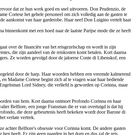
 ervoor dat ze hun werk goed en snel uitvoeren. Don Prudenzio, de
adame Cortese het gehele personeel om zich volledig aan de gasten te
op de aankomst van haar garderobe. Haar neef Don Luigino vertelt haar
ina binnenkomt met een hoed naar de laatste Parijse mode die ze heeft
at over de financiën van het reisgezelschap en wordt in zijn
mies, die zijn aandeel van de reiskosten komt betalen. Kort daarna
zigers. Ze worden gevolgd door de jaloerse Conte di Libenskof, een
en begeleid door de harp. Haar woorden hebben een vreemde kalmerend
s, en Madame Cortese begint zich af te vragen waar haar bediende
de Engelsman Lord Sidney, die verliefd is geworden op Corinna, maar
woorden van hem. Kort daarna ontmoet Profondo Corinna en haar
alier Belfiore, een jonge Fransman die er van overtuigd is dat hij
n Profondo, die deze gebeurtenis heeft bekeken wordt door Barone di
et verlate vertrek.
 ze achter Belfiore's obsessie voor Corinna komt. De andere gasten
en heeft. Er zijn geen paarden in het dorp en dus zal de reis