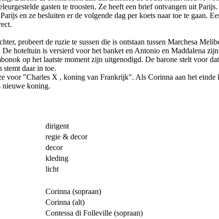
eurgestelde gasten te troosten. Ze heeft een brief ontvangen uit Parijs.
 Parijs en ze besluiten er de volgende dag per koets naar toe te gaan. E
ect.
ter, probeert de ruzie te sussen die is ontstaan tussen Marchesa Meli
ch. De hoteltuin is versierd voor het banket en Antonio en Maddalena zi
nok op het laatste moment zijn uitgenodigd. De barone stelt voor dat ie
 stemt daar in toe.
 ze voor "Charles X , koning van Frankrijk". Als Corinna aan het einde 
ks nieuwe koning.
dirigent
regie & decor
decor
kleding
licht
Corinna (sopraan)
Corinna (alt)
Contessa di Folleville (sopraan)