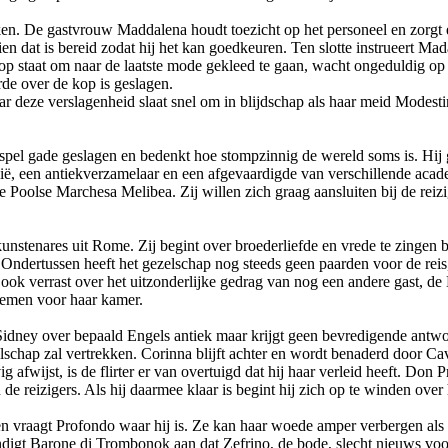
aken. De gastvrouw Maddalena houdt toezicht op het personeel en zorgt
ien dat is bereid zodat hij het kan goedkeuren. Ten slotte instrueert M
ijd op staat om naar de laatste mode gekleed te gaan, wacht ongeduldig 
rde over de kop is geslagen.
ar deze verslagenheid slaat snel om in blijdschap als haar meid Modest
el gade geslagen en bedenkt hoe stompzinnig de wereld soms is. Hij ga
ië, een antiekverzamelaar en een afgevaardigde van verschillende acade
e Poolse Marchesa Melibea. Zij willen zich graag aansluiten bij de rei
kunstenares uit Rome. Zij begint over broederliefde en vrede te zing
 Ondertussen heeft het gezelschap nog steeds geen paarden voor de rei
is ook verrast over het uitzonderlijke gedrag van nog een andere gast, 
bloemen voor haar kamer.
Sidney over bepaald Engels antiek maar krijgt geen bevredigende ant
zelschap zal vertrekken. Corinna blijft achter en wordt benaderd door Cav
 afwijst, is de flirter er van overtuigd dat hij haar verleid heeft. Do
reizigers. Als hij daarmee klaar is begint hij zich op te winden over h
 en vraagt Profondo waar hij is. Ze kan haar woede amper verbergen als
igt Barone di Trombonok aan dat Zefrino, de bode, slecht nieuws voor h