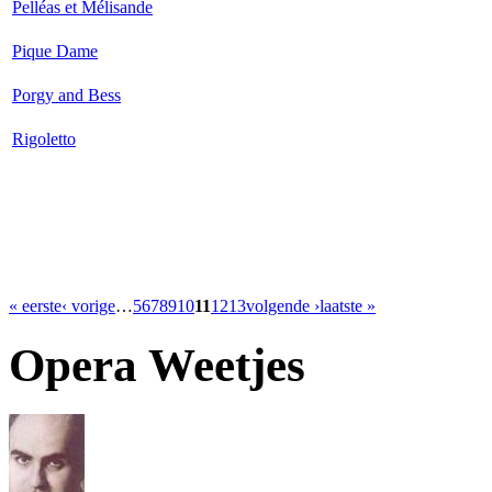
Pelléas et Mélisande
Pique Dame
Porgy and Bess
Rigoletto
« eerste
‹ vorige
…
5
6
7
8
9
10
11
12
13
volgende ›
laatste »
Opera Weetjes