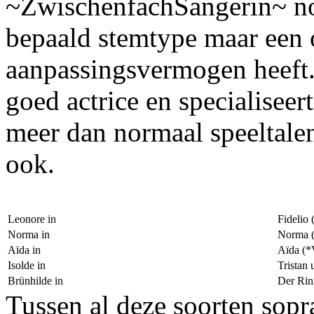
~ZwischenfachSangerin~ no
bepaald stemtype maar een 
aanpassingsvermogen heeft. 
goed actrice en specialiseer
meer dan normaal speeltalen
ook.
Leonore in
Fidelio
Norma in
Norma (
Aïda in
Aïda (*
Isolde in
Tristan
Brünhilde in
Der Rin
Tussen al deze soorten sop