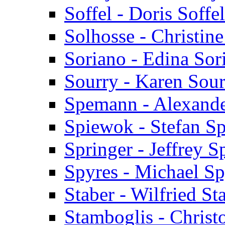
Soffel - Doris Soffel
Solhosse - Christin
Soriano - Edina Sor
Sourry - Karen Sou
Spemann - Alexand
Spiewok - Stefan S
Springer - Jeffrey S
Spyres - Michael Sp
Staber - Wilfried St
Stamboglis - Christ