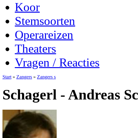
Koor
Stemsoorten
Operareizen
Theaters
Vragen / Reacties
Start
»
Zangers
»
Zangers s
Schagerl - Andreas S