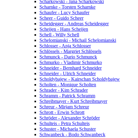
Scharkowski - Jana Scharkowski
Scharnke - Torsten Scharnke
Schaufer - Lucy Schaufer
Scheer - Guido Scheer
Scheidegger - Andreas Scheidegger
Scheijen - Hans Scheijen
Schell - Willy Schell
Schelomianski - Michail Schelomianski
Schlosser - Anja Schlosser
Schlössels - Margriet Schlössels
Schmunck - Dario Schmunck
Schmurko - Vladimir Schmurko
Schneider - Bernhard Schneider
Schneider - Ulrich Schneider
Scholdybajew - Kairschan Scholdybajew
Scholten - Monique Scholten
Schrader - Kim Schrader
Schramm - Patrick Schramm
Schreibmayer - Kurt Schreibmayer
Schreur - Mirjam Schreur
Schrott - Erwin Schrott
Schröder - Alexander Schröder
Schulteis - Petra Schulteis
Schuster - Michaela Schuster
Schwanbeck - Bodo Schwanbeck