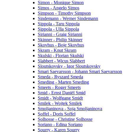
Simon - Monique Simon
Simos - Angelo Simos
Simpson - Timothy Simpson
Sindemann - Werner Sindemann
Sippola - Taru Sippola
Sippola - Ulla Sippola
Sirianni - Graig Sirianni
Skinner - Philip Skinner
Skovhus - Boje Skovhus
Skram - Knut Skram
Skulski - Florian Skulski
Slabbert - Wicus Slabbert
Sloutskovsky - Igor Sloutskovsky
Smari Saevarsson - Johann Smari Saevarsson
Smeda - Ryszard Smeda
Smeding - Marten Smeding
Smeets - Roger Smeets
Smid - Ernst Daniël Smid
Smidt - Wolfgang Smidt
Smilek - Wojtek Smilek
Smoljaninova - Soja Smoljaninova
Soffel - Doris Soffel
Solhosse - Christine Solhosse
Soriano - Edina Soriano
Sourry - Karen Sourry