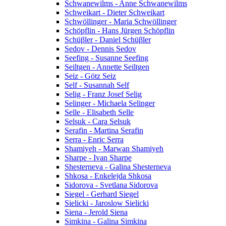
Schwanewilms - Anne Schwanewilms
Schweikart - Dieter Schweikart
Schwöllinger - Maria Schwöllinger
Schöpflin - Hans Jürgen Schöpflin
Schüβler - Daniel Schüβler
Sedov - Dennis Sedov
Seefing - Susanne Seefing
Seiltgen - Annette Seiltgen
Seiz - Götz Seiz
Self - Susannah Self
Selig - Franz Josef Selig
Selinger - Michaela Selinger
Selle - Elisabeth Selle
Selsuk - Cara Selsuk
Serafin - Martina Serafin
Serra - Enric Serra
Shamiyeh - Marwan Shamiyeh
Sharpe - Ivan Sharpe
Shesterneva - Galina Shesterneva
Shkosa - Enkelejda Shkosa
Sidorova - Svetlana Sidorova
Siegel - Gerhard Siegel
Sielicki - Jaroslow Sielicki
Siena - Jerold Siena
Simkina - Galina Simkina