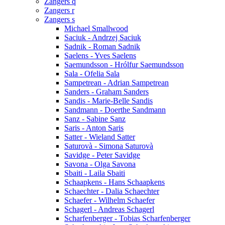
Zangers q
Zangers r
Zangers s
Michael Smallwood
Saciuk - Andrzej Saciuk
Sadnik - Roman Sadnik
Saelens - Yves Saelens
Saemundsson - Hrólfur Saemundsson
Sala - Ofelia Sala
Sampetrean - Adrian Sampetrean
Sanders - Graham Sanders
Sandis - Marie-Belle Sandis
Sandmann - Doerthe Sandmann
Sanz - Sabine Sanz
Saris - Anton Saris
Satter - Wieland Satter
Saturovà - Simona Saturovà
Savidge - Peter Savidge
Savona - Olga Savona
Sbaiti - Laila Sbaiti
Schaapkens - Hans Schaapkens
Schaechter - Dalia Schaechter
Schaefer - Wilhelm Schaefer
Schagerl - Andreas Schagerl
Scharfenberger - Tobias Scharfenberger