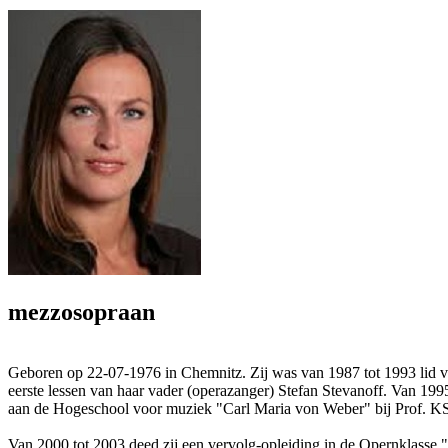
mezzosopraan
Geboren op 22-07-1976 in Chemnitz. Zij was van 1987 tot 1993 lid va
eerste lessen van haar vader (operazanger) Stefan Stevanoff. Van 19
aan de Hogeschool voor muziek "Carl Maria von Weber" bij Prof. K
Van 2000 tot 2003 deed zij een vervolg-opleiding in de Opernklasse "