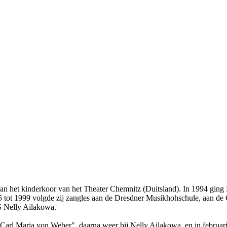
n het kinderkoor van het Theater Chemnitz (Duitsland). In 1994 ging N
95 tot 1999 volgde zij zangles aan de Dresdner Musikhohschule, aan d
S Nelly Ailakowa.
Carl Maria von Weber", daarna weer bij Nelly Ailakowa, en in februari 2