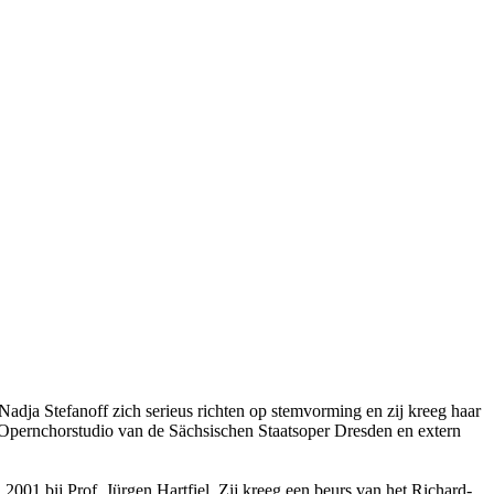
adja Stefanoff zich serieus richten op stemvorming en zij kreeg haar
e Opernchorstudio van de Sächsischen Staatsoper Dresden en extern
001 bij Prof. Jürgen Hartfiel. Zij kreeg een beurs van het Richard-