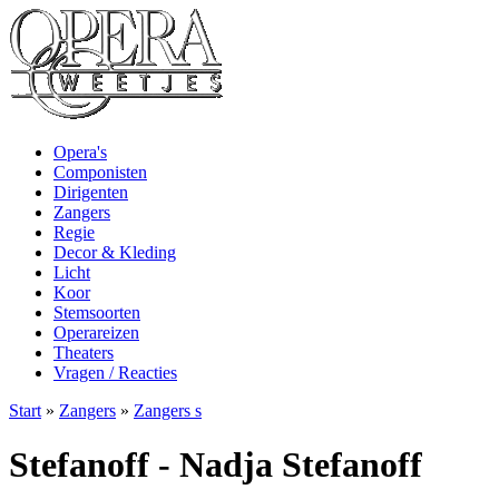
Opera's
Componisten
Dirigenten
Zangers
Regie
Decor & Kleding
Licht
Koor
Stemsoorten
Operareizen
Theaters
Vragen / Reacties
Start
»
Zangers
»
Zangers s
Stefanoff - Nadja Stefanoff