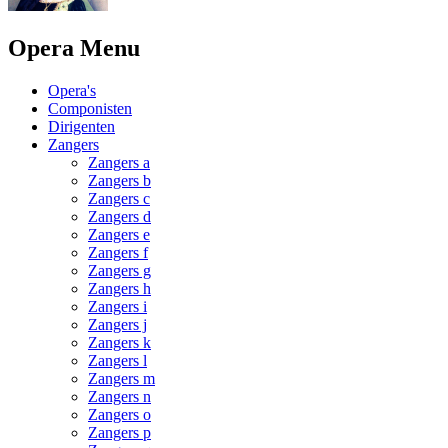
Opera Menu
Opera's
Componisten
Dirigenten
Zangers
Zangers a
Zangers b
Zangers c
Zangers d
Zangers e
Zangers f
Zangers g
Zangers h
Zangers i
Zangers j
Zangers k
Zangers l
Zangers m
Zangers n
Zangers o
Zangers p