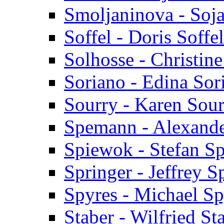
Smoljaninova - Soj
Soffel - Doris Soffel
Solhosse - Christin
Soriano - Edina Sor
Sourry - Karen Sou
Spemann - Alexand
Spiewok - Stefan S
Springer - Jeffrey S
Spyres - Michael Sp
Staber - Wilfried St