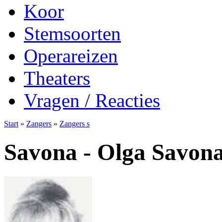
Koor
Stemsoorten
Operareizen
Theaters
Vragen / Reacties
Start
»
Zangers
»
Zangers s
Savona - Olga Savon