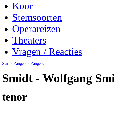
Koor
Stemsoorten
Operareizen
Theaters
Vragen / Reacties
Start
»
Zangers
»
Zangers s
Smidt - Wolfgang Sm
tenor