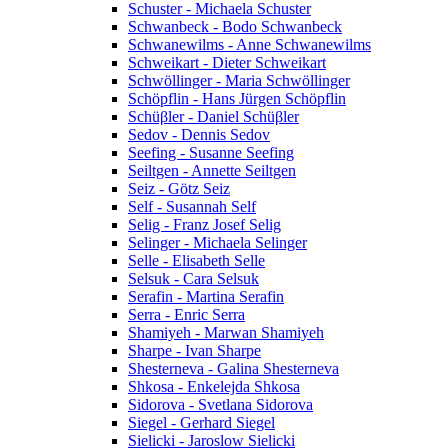
Schuster - Michaela Schuster
Schwanbeck - Bodo Schwanbeck
Schwanewilms - Anne Schwanewilms
Schweikart - Dieter Schweikart
Schwöllinger - Maria Schwöllinger
Schöpflin - Hans Jürgen Schöpflin
Schüβler - Daniel Schüβler
Sedov - Dennis Sedov
Seefing - Susanne Seefing
Seiltgen - Annette Seiltgen
Seiz - Götz Seiz
Self - Susannah Self
Selig - Franz Josef Selig
Selinger - Michaela Selinger
Selle - Elisabeth Selle
Selsuk - Cara Selsuk
Serafin - Martina Serafin
Serra - Enric Serra
Shamiyeh - Marwan Shamiyeh
Sharpe - Ivan Sharpe
Shesterneva - Galina Shesterneva
Shkosa - Enkelejda Shkosa
Sidorova - Svetlana Sidorova
Siegel - Gerhard Siegel
Sielicki - Jaroslow Sielicki