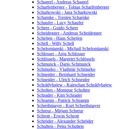
Schagerl - Andreas Schagerl
Scharfenberger - Tobias Scharfenberger
Scharkowski - Jana Scharkowski
Scharnke - Torsten Scharnke
Schaufer - Lucy Schaufer
Scheer - Guido Scheer
Scheidegger - Andreas Scheidegger
Scheijen - Hans Scheijen
Schell - Willy Schell
Schelomianski - Michail Schelomianski
Schlosser - Anja Schlosser
Schlössels - Margriet Schlössels
Schmunck - Dario Schmunck
Schmurko - Vladimir Schmurko
Schneider - Bernhard Schneider
Schneider - Ulrich Schneider
Scholdybajew - Kairschan Scholdybajew
Scholten - Monique Scholten
Schrader - Kim Schrader
Schramm - Patrick Schramm
Schreibmayer - Kurt Schreibmayer
Schreur - Mirjam Schreur
Schrott - Erwin Schrott
Schröder - Alexander Schröder
Schulteis - Petra Schulteis