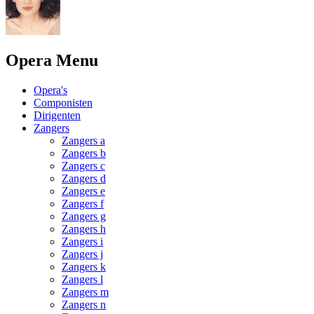
Opera Menu
Opera's
Componisten
Dirigenten
Zangers
Zangers a
Zangers b
Zangers c
Zangers d
Zangers e
Zangers f
Zangers g
Zangers h
Zangers i
Zangers j
Zangers k
Zangers l
Zangers m
Zangers n