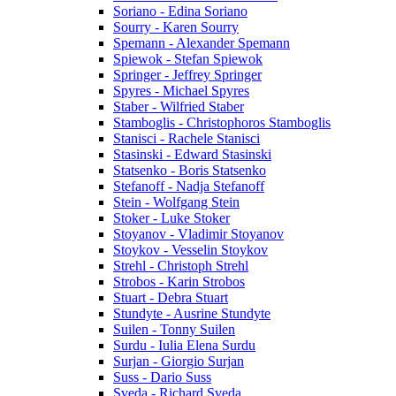
Soriano - Edina Soriano
Sourry - Karen Sourry
Spemann - Alexander Spemann
Spiewok - Stefan Spiewok
Springer - Jeffrey Springer
Spyres - Michael Spyres
Staber - Wilfried Staber
Stamboglis - Christophoros Stamboglis
Stanisci - Rachele Stanisci
Stasinski - Edward Stasinski
Statsenko - Boris Statsenko
Stefanoff - Nadja Stefanoff
Stein - Wolfgang Stein
Stoker - Luke Stoker
Stoyanov - Vladimir Stoyanov
Stoykov - Vesselin Stoykov
Strehl - Christoph Strehl
Strobos - Karin Strobos
Stuart - Debra Stuart
Stundyte - Ausrine Stundyte
Suilen - Tonny Suilen
Surdu - Iulia Elena Surdu
Surjan - Giorgio Surjan
Suss - Dario Suss
Sveda - Richard Sveda