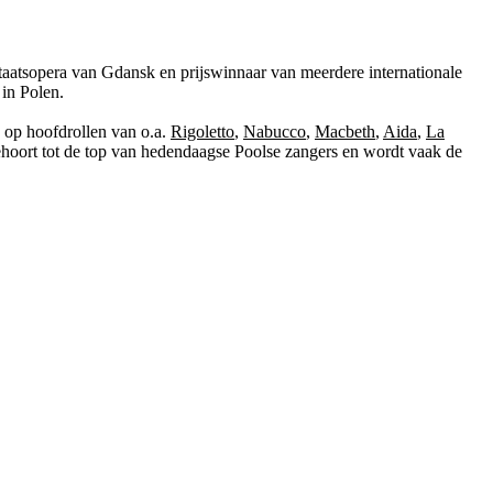
taatsopera van Gdansk en prijswinnaar van meerdere internationale
 in Polen.
h op hoofdrollen van o.a.
Rigoletto
,
Nabucco
,
Macbeth
,
Aida
,
La
hoort tot de top van hedendaagse Poolse zangers en wordt vaak de