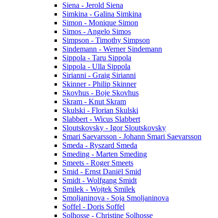
Siena - Jerold Siena
Simkina - Galina Simkina
Simon - Monique Simon
Simos - Angelo Simos
Simpson - Timothy Simpson
Sindemann - Werner Sindemann
Sippola - Taru Sippola
Sippola - Ulla Sippola
Sirianni - Graig Sirianni
Skinner - Philip Skinner
Skovhus - Boje Skovhus
Skram - Knut Skram
Skulski - Florian Skulski
Slabbert - Wicus Slabbert
Sloutskovsky - Igor Sloutskovsky
Smari Saevarsson - Johann Smari Saevarsson
Smeda - Ryszard Smeda
Smeding - Marten Smeding
Smeets - Roger Smeets
Smid - Ernst Daniël Smid
Smidt - Wolfgang Smidt
Smilek - Wojtek Smilek
Smoljaninova - Soja Smoljaninova
Soffel - Doris Soffel
Solhosse - Christine Solhosse