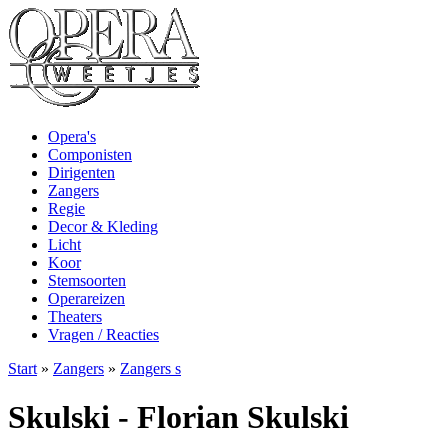
Opera's
Componisten
Dirigenten
Zangers
Regie
Decor & Kleding
Licht
Koor
Stemsoorten
Operareizen
Theaters
Vragen / Reacties
Start
»
Zangers
»
Zangers s
Skulski - Florian Skulski