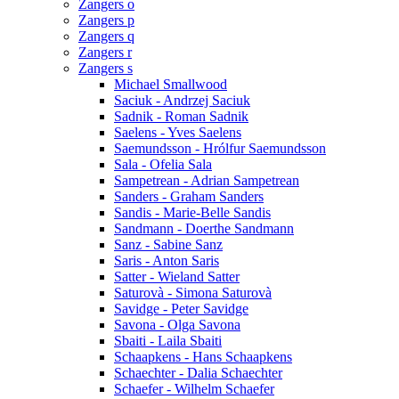
Zangers o
Zangers p
Zangers q
Zangers r
Zangers s
Michael Smallwood
Saciuk - Andrzej Saciuk
Sadnik - Roman Sadnik
Saelens - Yves Saelens
Saemundsson - Hrólfur Saemundsson
Sala - Ofelia Sala
Sampetrean - Adrian Sampetrean
Sanders - Graham Sanders
Sandis - Marie-Belle Sandis
Sandmann - Doerthe Sandmann
Sanz - Sabine Sanz
Saris - Anton Saris
Satter - Wieland Satter
Saturovà - Simona Saturovà
Savidge - Peter Savidge
Savona - Olga Savona
Sbaiti - Laila Sbaiti
Schaapkens - Hans Schaapkens
Schaechter - Dalia Schaechter
Schaefer - Wilhelm Schaefer