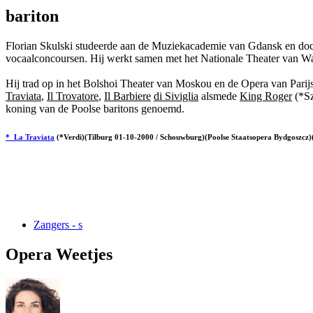
bariton
Florian Skulski studeerde aan de Muziekacademie van Gdansk en docee
vocaalconcoursen. Hij werkt samen met het Nationale Theater van Wa
Hij trad op in het Bolshoi Theater van Moskou en de Opera van Parijs. 
Traviata
,
Il Trovatore
,
Il Barbiere
di Siviglia
alsmede
King Roger
(*S
koning van de Poolse baritons genoemd.
* La Traviata
(*Verdi)(Tilburg 01-10-2000 / Schouwburg)(Poolse Staatsopera Bydgoszcz)
Zangers - s
Opera Weetjes