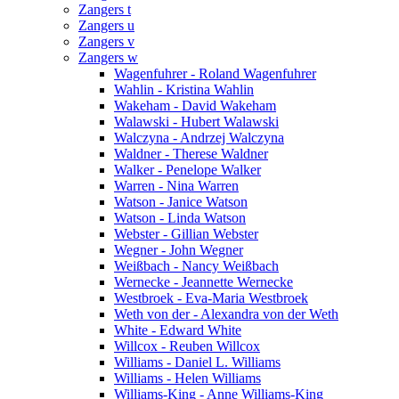
Zangers t
Zangers u
Zangers v
Zangers w
Wagenfuhrer - Roland Wagenfuhrer
Wahlin - Kristina Wahlin
Wakeham - David Wakeham
Walawski - Hubert Walawski
Walczyna - Andrzej Walczyna
Waldner - Therese Waldner
Walker - Penelope Walker
Warren - Nina Warren
Watson - Janice Watson
Watson - Linda Watson
Webster - Gillian Webster
Wegner - John Wegner
Weißbach - Nancy Weißbach
Wernecke - Jeannette Wernecke
Westbroek - Eva-Maria Westbroek
Weth von der - Alexandra von der Weth
White - Edward White
Willcox - Reuben Willcox
Williams - Daniel L. Williams
Williams - Helen Williams
Williams-King - Anne Williams-King