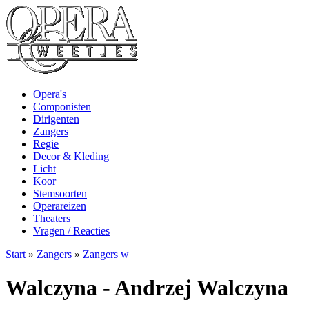
Opera's
Componisten
Dirigenten
Zangers
Regie
Decor & Kleding
Licht
Koor
Stemsoorten
Operareizen
Theaters
Vragen / Reacties
Start
»
Zangers
»
Zangers w
Walczyna - Andrzej Walczyna