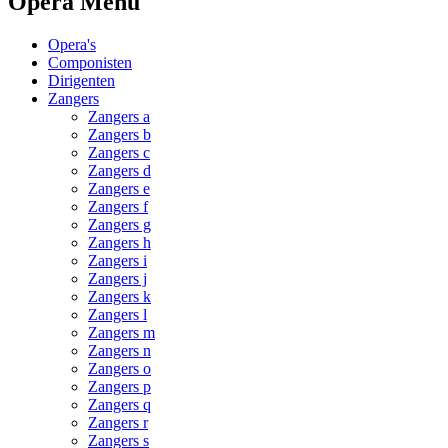
Opera Menu
Opera's
Componisten
Dirigenten
Zangers
Zangers a
Zangers b
Zangers c
Zangers d
Zangers e
Zangers f
Zangers g
Zangers h
Zangers i
Zangers j
Zangers k
Zangers l
Zangers m
Zangers n
Zangers o
Zangers p
Zangers q
Zangers r
Zangers s