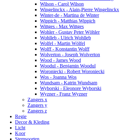
Wilson - Carol Wilson
Wingelinckx - Alain-Pierre Wingelinckx
Winter-de - Martina de Winter
Wippich - Matthias Wippich
Wittges - Max Wittges
Wohler - Gustav Peter Wöhler
Wohlleb - Ulrich Wohlleb
Wolfel - Martin Wölfel
Wolff - Konstantin Wolff
Wolverton - Joseph Wolverton
Wood - James Wood
Woodul - Benjamin Woodul
Woroniecki - Robert Woroniecki
Wos - Joanna Wos
Wundsam - Katrin Wundsam
Wyborski - Eleonore Wyborski
Wyzner - Franz Wyzner
Zangers x
Zangers y
Zangers z
Regie
Decor & Kleding
Licht
Koor
Stemsoorten