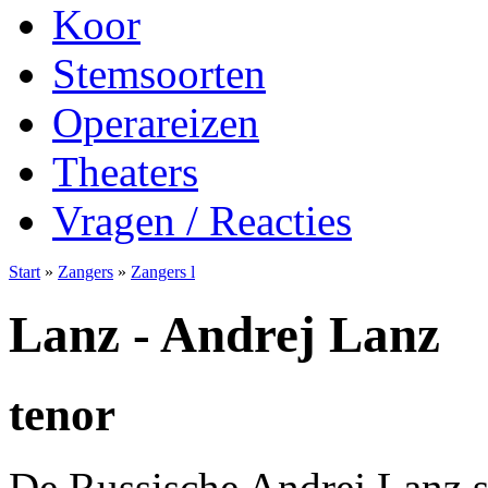
Koor
Stemsoorten
Operareizen
Theaters
Vragen / Reacties
Start
»
Zangers
»
Zangers l
Lanz - Andrej Lanz
tenor
De Russische Andrej Lanz s