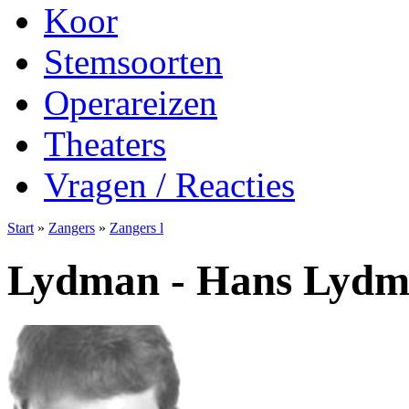
Koor
Stemsoorten
Operareizen
Theaters
Vragen / Reacties
Start
»
Zangers
»
Zangers l
Lydman - Hans Lyd