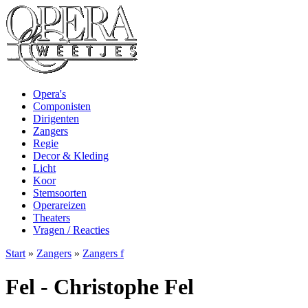
Opera's
Componisten
Dirigenten
Zangers
Regie
Decor & Kleding
Licht
Koor
Stemsoorten
Operareizen
Theaters
Vragen / Reacties
Start
»
Zangers
»
Zangers f
Fel - Christophe Fel