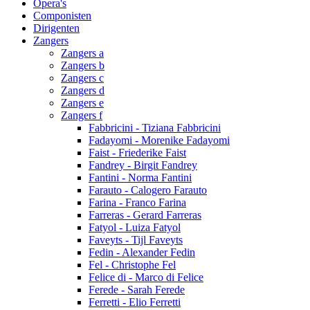
Opera's
Componisten
Dirigenten
Zangers
Zangers a
Zangers b
Zangers c
Zangers d
Zangers e
Zangers f
Fabbricini - Tiziana Fabbricini
Fadayomi - Morenike Fadayomi
Faist - Friederike Faist
Fandrey - Birgit Fandrey
Fantini - Norma Fantini
Farauto - Calogero Farauto
Farina - Franco Farina
Farreras - Gerard Farreras
Fatyol - Luiza Fatyol
Faveyts - Tijl Faveyts
Fedin - Alexander Fedin
Fel - Christophe Fel
Felice di - Marco di Felice
Ferede - Sarah Ferede
Ferretti - Elio Ferretti