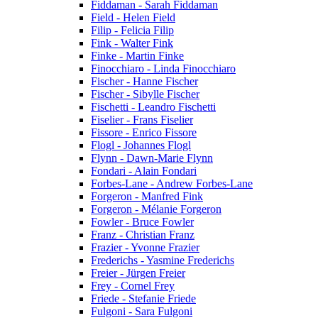
Fiddaman - Sarah Fiddaman
Field - Helen Field
Filip - Felicia Filip
Fink - Walter Fink
Finke - Martin Finke
Finocchiaro - Linda Finocchiaro
Fischer - Hanne Fischer
Fischer - Sibylle Fischer
Fischetti - Leandro Fischetti
Fiselier - Frans Fiselier
Fissore - Enrico Fissore
Flogl - Johannes Flogl
Flynn - Dawn-Marie Flynn
Fondari - Alain Fondari
Forbes-Lane - Andrew Forbes-Lane
Forgeron - Manfred Fink
Forgeron - Mélanie Forgeron
Fowler - Bruce Fowler
Franz - Christian Franz
Frazier - Yvonne Frazier
Frederichs - Yasmine Frederichs
Freier - Jürgen Freier
Frey - Cornel Frey
Friede - Stefanie Friede
Fulgoni - Sara Fulgoni