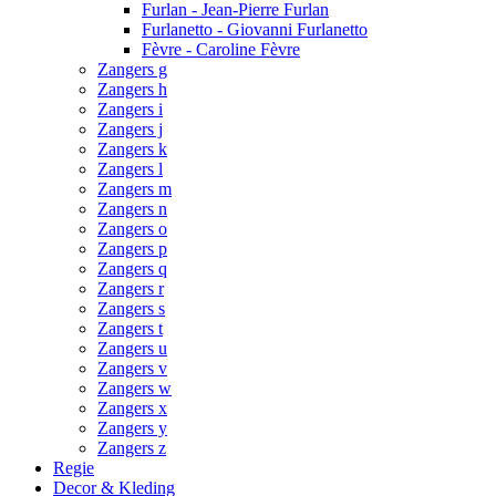
Furlan - Jean-Pierre Furlan
Furlanetto - Giovanni Furlanetto
Fèvre - Caroline Fèvre
Zangers g
Zangers h
Zangers i
Zangers j
Zangers k
Zangers l
Zangers m
Zangers n
Zangers o
Zangers p
Zangers q
Zangers r
Zangers s
Zangers t
Zangers u
Zangers v
Zangers w
Zangers x
Zangers y
Zangers z
Regie
Decor & Kleding