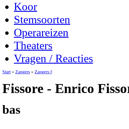
Koor
Stemsoorten
Operareizen
Theaters
Vragen / Reacties
Start
»
Zangers
»
Zangers f
Fissore - Enrico Fisso
bas